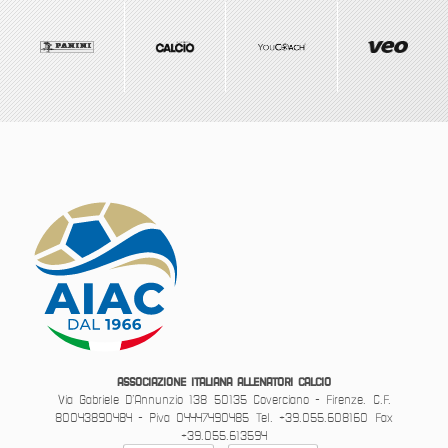
ASSOCIAZIONE ITALIANA ALLENATORI CALCIO
Via Gabriele D’Annunzio 138
50135 Coverciano - Firenze.
C.F.
80043890484 - Piva 04447490485
Tel. +39.055.608160
Fax
+39.055.613594