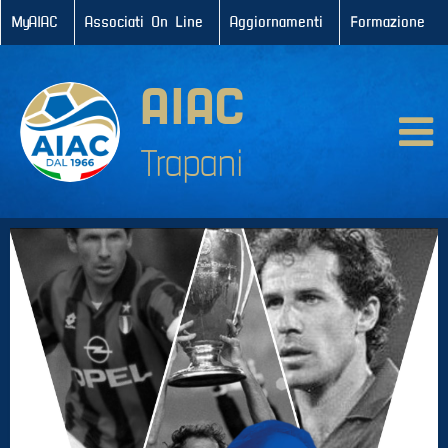
MyAIAC
Associati On Line
Aggiornamenti
Formazione
A
I
AIAC
A
Trapani
C
Info
generali
Servizi
agli
associati
AIAC
Trapani
AIAC
Solidale