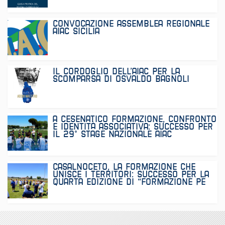
CONVOCAZIONE ASSEMBLEA REGIONALE
AIAC SICILIA
IL CORDOGLIO DELL’AIAC PER LA
SCOMPARSA DI OSVALDO BAGNOLI
A CESENATICO FORMAZIONE, CONFRONTO
E IDENTITÀ ASSOCIATIVA: SUCCESSO PER
IL 29° STAGE NAZIONALE AIAC
CASALNOCETO, LA FORMAZIONE CHE
UNISCE I TERRITORI: SUCCESSO PER LA
QUARTA EDIZIONE DI “FORMAZIONE PE